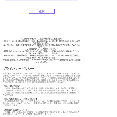
送信
＜お問い合わせフォームをご利用の前にご覧下さい＞
上記フォームによる個人情報については、本人の了承なしに、第三者へ開示することはございませ
んのでご安心下さい。
尚、内容によっては回答までに時間がかかる場合やお答えできない場合がございます。予めご了承
ください。
＜携帯電話のメール受信定について＞
携帯電話のメールアドレスで登録されている方で、返信メールが届かないとのご連絡をいただくこ
とがあります。原因としては、ご登録の
メールアドレスに誤りがあるか、携帯電話の受信拒否設定で、パソコンからのメールを拒否するよ
う設定されていることが考えられます。
受信拒否が設定されている場合は、「sunmusic-school.jp」からのメールを受信できるように設定を
してください。
プライバシーポリシー
株式会社サンミュージック福岡（以下「当社」といいます）は、お客様のお名前、ご住所、電
話番号、Eメールアドレスなどの個人情報がお客様のプライバシーを守る上で重要な情報である
ことを深く認識し、その保護を事業活動の基本であり、また重要な社会的責務と考えておりま
す。当社は個人情報に関して適用される法令、規範を遵守するとともに、その基本方針を下記
のとおり定め、細心の注意を払って個人情報の保護に最大限努力いたします。
【個人情報の管理】
当社は、個人情報への不当なアクセスまたは個人情報の紛失、破壊、改ざん、漏洩等に対し
て、技術面及び組織面において適切な安全対策と必要な是正措置を講じます。また当社内にお
いても個人情報保護に対する意識を更に深め、個人情報の安全管理が図られるよう継続的に努
めて参ります。
【個人情報の取得及び利用について】
個人情報の取得は、適法かつ公正な手段によって、その目的の範囲内で取得いたします。取
得にあたっては、あらかじめご本人に利用目的を明らかにし、利用目的の達成に必要な範囲内
で利用いたします。
【第三者への提供について】
当社は、取得した個人情報について、個人情報保護法等の法令に従い、あらかじめご本人の
同意を得ることなく第三者への提供・開示はいたしません。