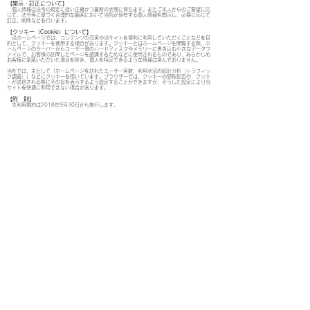
【開示・訂正について】
個人情報は法令の規定に従い正確かつ最新の状態に保ちます。またご本人からのご要望に応
じて、法令等に基づく合理的な範囲において当院が保有する個人情報を開示し、必要に応じて
訂正、削除などを行います。
【クッキー（Cookie）について】
当ホームページでは、コンテンツの充実や当サイトを便利に利用していただくことなどを目
的として、クッキーを使用する場合があります。クッキーとはホームページを閲覧する際、ホ
ームページのサーバーからユーザー側のハードディスクやメモリーに書き込む小さなデータフ
ァイルで、お客様の訪問したページを認識するためなどに使用されるものであり、あらかじめ
お客様に承諾いただいた場合を除き、個人を特定できるような情報は含んでおりません。
当社では、主として「ホームページを訪れたユーザー実数、利用状況の統計分析（トラフィッ
ク調査）」などにクッキーを用いています。ブラウザーでは、クッキーの受取拒否や、クッキ
ーが送信される際にその旨を表示するよう設定することができますが、そうした設定により当
サイトを快適に利用できない場合があります。
【附 則】
本利用規約は2018年9月30日から施行します。
サンミュージック福岡
-トピックス
-タレント
-SNS
-オーディション申込み
-会社概要​
(準備中)
​サンミュージック福岡
エンターテインメントスクール
-レッスン
-入学オーディション申込み
-無料体験レッスン
-オーディションに関するよくある質問(準備中)